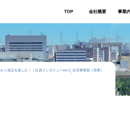
TOP
会社概要
事業
かく就活を楽しむ！｜社員インタビューvol.3_住宅事業部（営業）